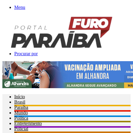
Menu
Procurar por
Início
Brasil
Paraíba
Mundo
Política
Entreterimento
Policial