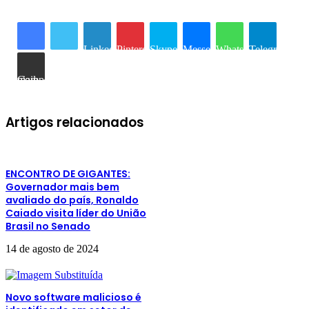
Linkedin
Pinterest
Skype
Messenger
WhatsApp
Telegram
Compartilhar via e-mail
Artigos relacionados
ENCONTRO DE GIGANTES:
Governador mais bem
avaliado do país, Ronaldo
Caiado visita líder do União
Brasil no Senado
14 de agosto de 2024
Novo software malicioso é