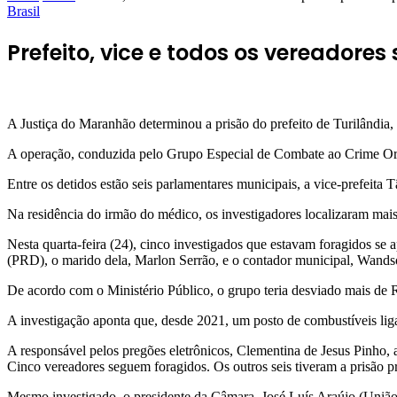
Brasil
Prefeito, vice e todos os vereadore
A Justiça do Maranhão determinou a prisão do prefeito de Turilândia,
A operação, conduzida pelo Grupo Especial de Combate ao Crime Orga
Entre os detidos estão seis parlamentares municipais, a vice-prefeit
Na residência do irmão do médico, os investigadores localizaram mai
Nesta quarta-feira (24), cinco investigados que estavam foragidos se 
(PRD), o marido dela, Marlon Serrão, e o contador municipal, Wands
De acordo com o Ministério Público, o grupo teria desviado mais de 
A investigação aponta que, desde 2021, um posto de combustíveis ligado
A responsável pelos pregões eletrônicos, Clementina de Jesus Pinho,
Cinco vereadores seguem foragidos. Os outros seis tiveram a prisão pr
Mesmo investigado, o presidente da Câmara, José Luís Araújo (União Br