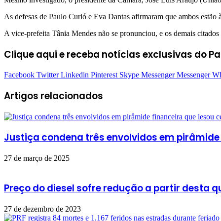
As defesas de Paulo Curió e Eva Dantas afirmaram que ambos estão à d
A vice-prefeita Tânia Mendes não se pronunciou, e os demais citados
Clique aqui
e receba notícias exclusivas do P
Facebook
Twitter
Linkedin
Pinterest
Skype
Messenger
Messenger
Wh
Artigos relacionados
Justiça condena três envolvidos em pirâmide
27 de março de 2025
Preço do diesel sofre redução a partir desta q
27 de dezembro de 2023