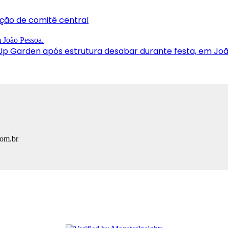
ração de comitê central
p Garden após estrutura desabar durante festa, em Jo
com.br