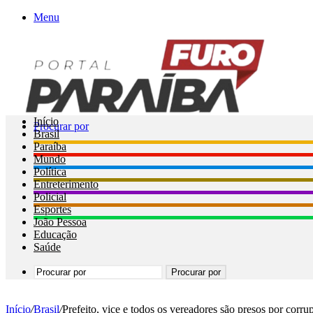
Menu
Início
Procurar por
Brasil
Paraíba
Mundo
Política
Entreterimento
Policial
Esportes
João Pessoa
Educação
Saúde
Procurar por
Início
/
Brasil
/
Prefeito, vice e todos os vereadores são presos por corr