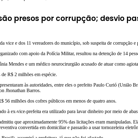
s são presos por corrupção; desvio p
 da vice e dos 11 vereadores do município, sob suspeita de corrupção e
nizado com apoio da Polícia Militar, resultou na detenção de 14 pesso
a Tânia Mendes e um médico neurocirurgião acusado de atuar como agiota
s de R$ 2 milhões em espécie.
apresentaram às autoridades, entre eles o prefeito Paulo Curió (União Br
on Jhonathan Barros.
R$ 56 milhões dos cofres públicos em menos de quatro anos.
 à ex-vice-prefeita era utilizado para lavar dinheiro por meio de abast
 admitiu que aproximadamente 95% das licitações eram manipuladas. El
eventiva convertida em domiciliar e passarão a usar tornozeleira eletrôn
asil), assumirá a prefeitura, já que não foi afastado.