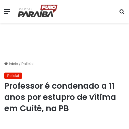
Menu
P
p
Início
/
Policial
Policial
Professor é condenado a 11
anos por estupro de vítima
em Cuité, na PB