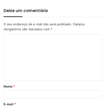
Deixe um comentário
O seu endereço de e-mail não será publicado.
Campos
obrigatórios são marcados com
*
C
o
m
e
n
t
á
Nome
*
r
i
o
E-mail
*