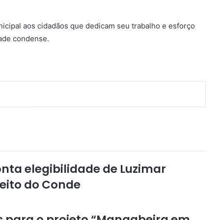
icipal aos cidadãos que dedicam seu trabalho e esforço
dade condense.
ponta elegibilidade de Luzimar
eito do Conde
ões para o projeto “Mangabeira em