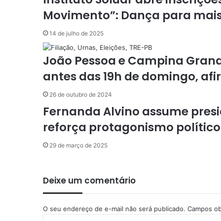
i
Movimento”: Dança para mais
a
e
14 de julho de 2025
-
m
João Pessoa e Campina Grande 
a
i
antes das 19h de domingo, af
l
26 de outubro de 2024
Fernanda Alvino assume presi
reforça protagonismo político
29 de março de 2025
Deixe um comentário
O seu endereço de e-mail não será publicado.
Campos ob
C