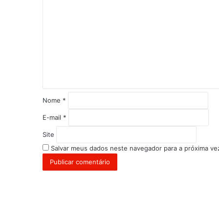
o
m
e
n
t
á
r
i
o
Nome
*
*
E-mail
*
Site
Salvar meus dados neste navegador para a próxima ve