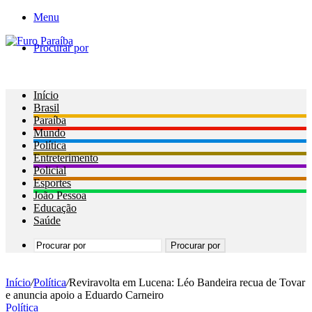
Menu
Procurar por
Início
Brasil
Paraíba
Mundo
Política
Entreterimento
Policial
Esportes
João Pessoa
Educação
Saúde
Procurar por
Início
/
Política
/
Reviravolta em Lucena: Léo Bandeira recua de Tovar
e anuncia apoio a Eduardo Carneiro
Política