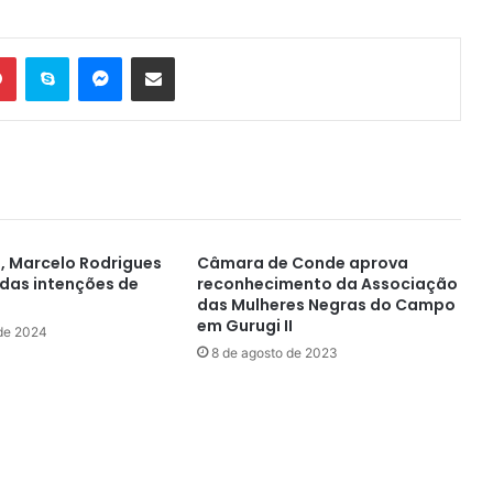
Pinterest
Skype
Messenger
Compartilhar via e-mail
, Marcelo Rodrigues
Câmara de Conde aprova
das intenções de
reconhecimento da Associação
das Mulheres Negras do Campo
em Gurugi II
 de 2024
8 de agosto de 2023