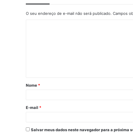
O seu endereço de e-mail não será publicado.
Campos ob
C
o
m
e
n
t
á
Nome
*
r
i
o
E-mail
*
*
Salvar meus dados neste navegador para a próxima v