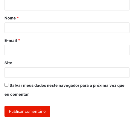
t
á
Nome
*
r
i
o
E-mail
*
*
Site
Salvar meus dados neste navegador para a próxima vez que
eu comentar.