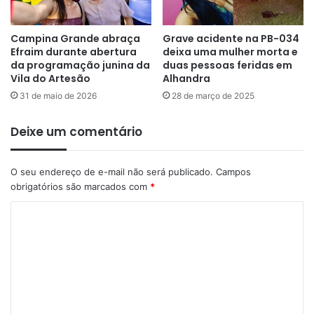
Campina Grande abraça
Grave acidente na PB-034
Efraim durante abertura
deixa uma mulher morta e
da programação junina da
duas pessoas feridas em
Vila do Artesão
Alhandra
31 de maio de 2026
28 de março de 2025
Deixe um comentário
O seu endereço de e-mail não será publicado.
Campos
obrigatórios são marcados com
*
C
o
m
e
n