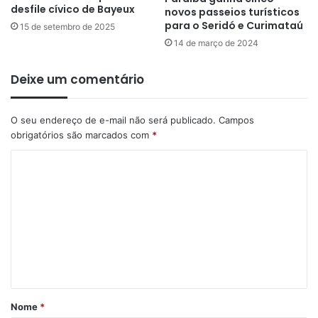
desfile cívico de Bayeux
novos passeios turísticos
para o Seridó e Curimataú
15 de setembro de 2025
14 de março de 2024
Deixe um comentário
O seu endereço de e-mail não será publicado.
Campos
obrigatórios são marcados com
*
C
o
m
e
n
t
á
Nome
*
r