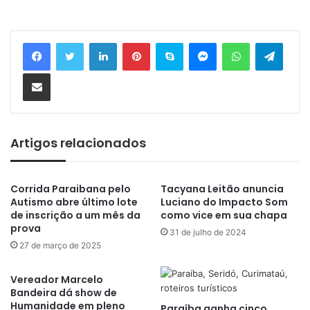
Linkedin
Pinterest
Skype
Messenger
WhatsApp
Telegram
Compartilhar via e-mail
Artigos relacionados
Corrida Paraibana pelo
Tacyana Leitão anuncia
Autismo abre último lote
Luciano do Impacto Som
de inscrição a um mês da
como vice em sua chapa
prova
31 de julho de 2024
27 de março de 2025
Vereador Marcelo
Bandeira dá show de
Humanidade em pleno
Paraíba ganha cinco