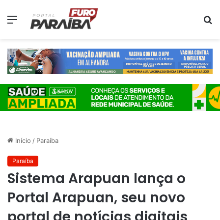
Menu
P
p
Início
/
Paraíba
Paraíba
Sistema Arapuan lança o
Portal Arapuan, seu novo
portal de notícias digitais