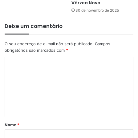
Várzea Nova
30 de novembro de 2025
Deixe um comentário
O seu endereço de e-mail não será publicado.
Campos
obrigatórios são marcados com
*
C
o
m
e
n
t
á
Nome
*
r
i