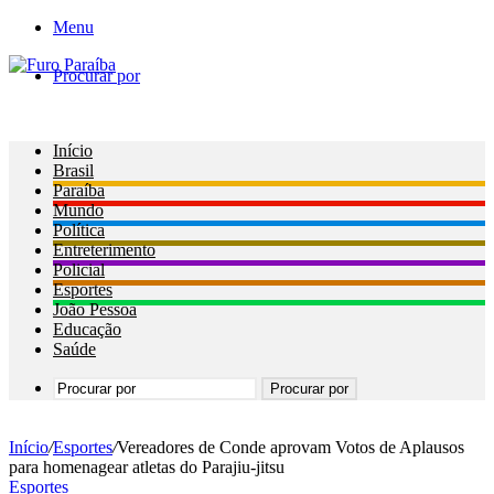
Menu
Procurar por
Início
Brasil
Paraíba
Mundo
Política
Entreterimento
Policial
Esportes
João Pessoa
Educação
Saúde
Procurar por
Início
/
Esportes
/
Vereadores de Conde aprovam Votos de Aplausos
para homenagear atletas do Parajiu-jitsu
Esportes