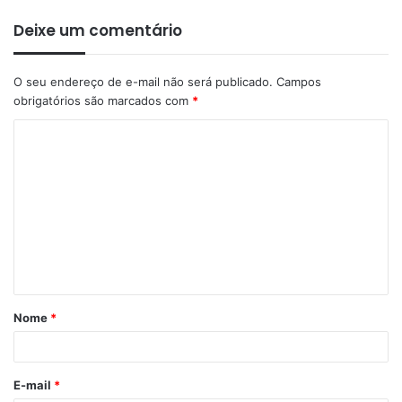
Deixe um comentário
O seu endereço de e-mail não será publicado.
Campos
obrigatórios são marcados com
*
C
o
m
e
n
t
á
Nome
*
r
i
o
E-mail
*
*