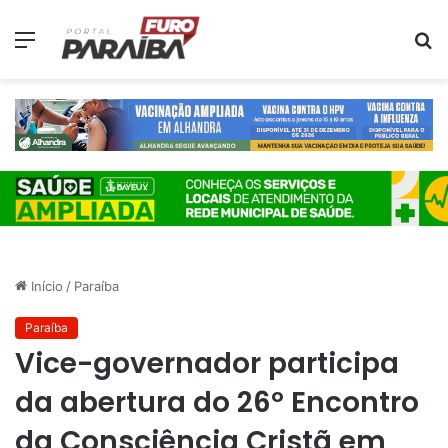
Menu
P
p
Início
/
Paraíba
Paraíba
Vice-governador participa
da abertura do 26º Encontro
da Consciência Cristã em