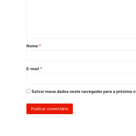
m
e
n
t
á
Nome
*
r
i
o
E-mail
*
*
Salvar meus dados neste navegador para a próxima v