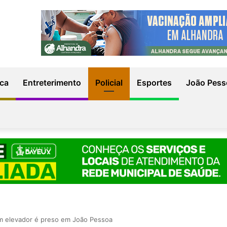
ica
Entreterimento
Policial
Esportes
João Pess
m elevador é preso em João Pessoa