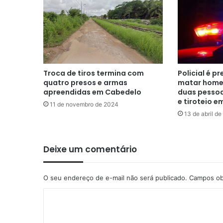
Troca de tiros termina com
Policial é p
quatro presos e armas
matar homem
apreendidas em Cabedelo
duas pesso
e tiroteio e
11 de novembro de 2024
13 de abril d
Deixe um comentário
O seu endereço de e-mail não será publicado.
Campos ob
C
o