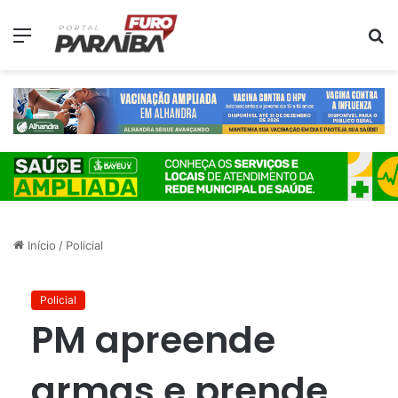
Menu
P
p
Início
/
Policial
Policial
PM apreende
armas e prende