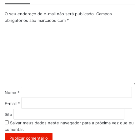
O seu endereço de e-mail não será publicado.
Campos
obrigatórios são marcados com
*
C
o
m
e
n
t
á
r
i
o
*
Nome
*
E-mail
*
Site
Salvar meus dados neste navegador para a próxima vez que eu
comentar.