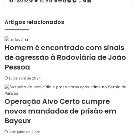
Facebook
Twitter
L
P
S
M
M
W
T
C
i
i
k
e
e
h
e
o
n
n
y
s
s
a
l
m
k
t
p
s
s
t
e
p
Artigos relacionados
e
e
e
e
e
s
g
a
d
r
n
n
A
r
r
i
e
g
g
p
a
t
Homem é encontrado com sinais
n
s
e
e
p
m
i
t
r
r
l
de agressão à Rodoviária de João
h
Pessoa
a
r
v
16 de abril de 2024
i
a
e
Operação Alvo Certo cumpre
-
novos mandados de prisão em
m
a
Bayeux
i
l
3 de julho de 2026