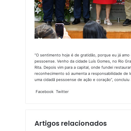
“O sentimento hoje é de gratidão, porque eu já amo
pessoense. Venho da cidade Luís Gomes, no Rio Gra
Rita. Depois vim para a capital, onde fundei restaur
reconhecimento só aumenta a responsabilidade de lu
uma cidadã pessoense de ação e coração”, conclui
Facebook
Twitter
L
P
S
M
M
W
T
C
i
i
k
e
e
h
e
o
n
n
y
s
s
a
l
m
k
t
p
s
s
t
e
p
e
e
e
e
e
s
g
a
Artigos relacionados
d
r
n
n
A
r
r
i
e
g
g
p
a
t