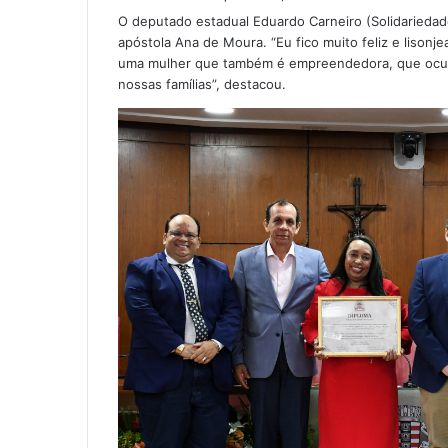
O deputado estadual Eduardo Carneiro (Solidarieda
apóstola Ana de Moura. “Eu fico muito feliz e lisonj
uma mulher que também é empreendedora, que ocupa
nossas famílias”, destacou.