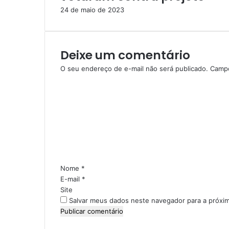
24 de maio de 2023
Deixe um comentário
O seu endereço de e-mail não será publicado.
Campo
C
o
m
e
n
t
á
r
i
Nome
*
o
E-mail
*
*
Site
Salvar meus dados neste navegador para a próxi