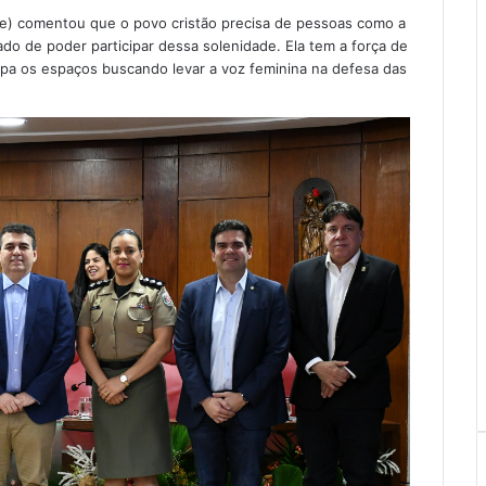
de) comentou que o povo cristão precisa de pessoas como a
eado de poder participar dessa solenidade. Ela tem a força de
 os espaços buscando levar a voz feminina na defesa das