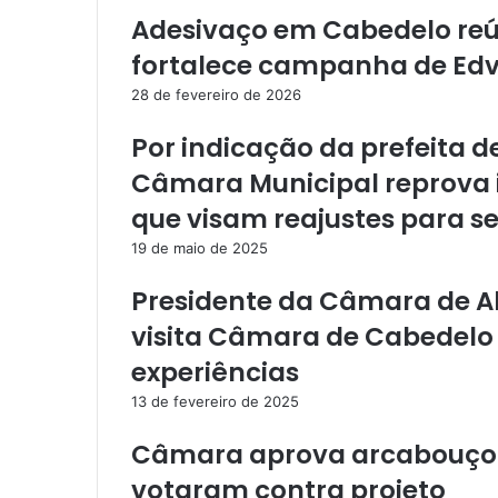
n
s
e
e
p
m
i
Adesivaço em Cabedelo reú
t
r
r
l
fortalece campanha de Edv
h
a
28 de fevereiro de 2026
r
v
Por indicação da prefeita d
i
Câmara Municipal reprova in
a
e
que visam reajustes para s
-
m
19 de maio de 2025
a
Presidente da Câmara de Al
i
l
visita Câmara de Cabedelo 
experiências
13 de fevereiro de 2025
Câmara aprova arcabouço f
votaram contra projeto