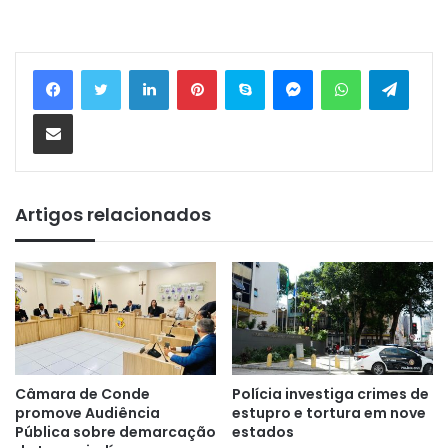
Linkedin
Pinterest
Skype
Messenger
WhatsApp
Telegram
Compartilhar via e-mail
Artigos relacionados
Câmara de Conde
Polícia investiga crimes de
promove Audiência
estupro e tortura em nove
Pública sobre demarcação
estados