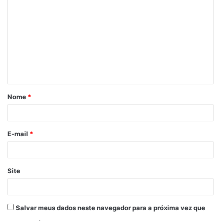
o
m
e
n
t
á
Nome
*
r
i
o
E-mail
*
*
Site
Salvar meus dados neste navegador para a próxima vez que