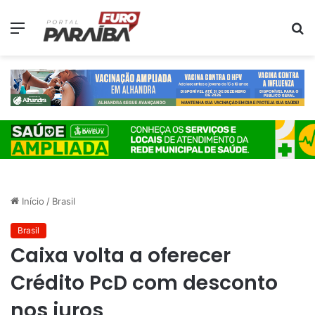
Menu
P
p
Início
/
Brasil
Brasil
Caixa volta a oferecer
Crédito PcD com desconto
nos juros