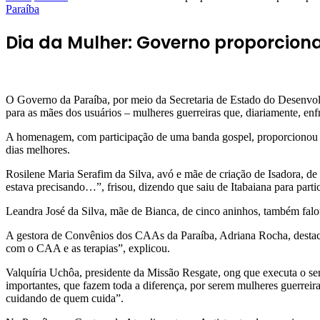
Paraíba
Dia da Mulher: Governo proporciona
O Governo da Paraíba, por meio da Secretaria de Estado do Desenvolv
para as mães dos usuários – mulheres guerreiras que, diariamente, enfr
A homenagem, com participação de uma banda gospel, proporcionou músi
dias melhores.
Rosilene Maria Serafim da Silva, avó e mãe de criação de Isadora, de
estava precisando…”, frisou, dizendo que saiu de Itabaiana para parti
Leandra José da Silva, mãe de Bianca, de cinco aninhos, também fa
A gestora de Convênios dos CAAs da Paraíba, Adriana Rocha, destaco
com o CAA e as terapias”, explicou.
Valquíria Uchôa, presidente da Missão Resgate, ong que executa o s
importantes, que fazem toda a diferença, por serem mulheres guerreiras
cuidando de quem cuida”.