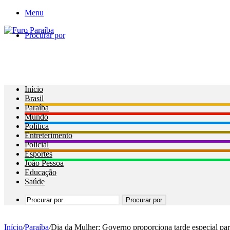
Menu
Procurar por
Início
Brasil
Paraíba
Mundo
Política
Entreterimento
Policial
Esportes
João Pessoa
Educação
Saúde
Procurar por
Início
/
Paraíba
/
Dia da Mulher: Governo proporciona tarde especial par