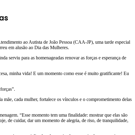
tas
Atendimento ao Autista de João Pessoa (CAA-JP), uma tarde especial
correu em alusão ao Dia das Mulheres.
inda serviu para as homenageadas renovar as forças e esperança de
incesa, minha vida! E um momento como esse é muito gratificante! Eu
forças”.
a mãe, cada mulher, fortalece os vínculos e o comprometimento delas
omenagem. “Esse momento tem uma finalidade: mostrar que elas são
oje, de cuidar, dar um momento de alegria, de riso, de tranquilidade,