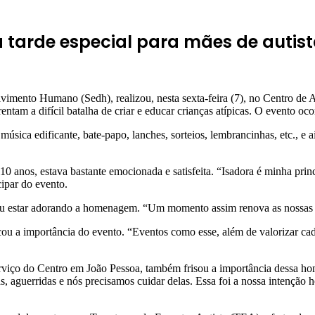
 tarde especial para mães de autis
imento Humano (Sedh), realizou, nesta sexta-feira (7), no Centro de 
entam a difícil batalha de criar e educar crianças atípicas. O evento o
ca edificante, bate-papo, lanches, sorteios, lembrancinhas, etc., e a
 10 anos, estava bastante emocionada e satisfeita. “Isadora é minha pr
cipar do evento.
lou estar adorando a homenagem. “Um momento assim renova as nossas 
u a importância do evento. “Eventos como esse, além de valorizar cad
erviço do Centro em João Pessoa, também frisou a importância dessa h
, aguerridas e nós precisamos cuidar delas. Essa foi a nossa intenção h