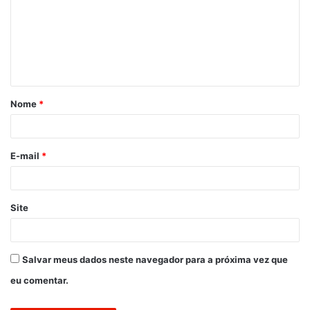
m
e
n
t
á
Nome
*
r
i
o
E-mail
*
*
Site
Salvar meus dados neste navegador para a próxima vez que
eu comentar.