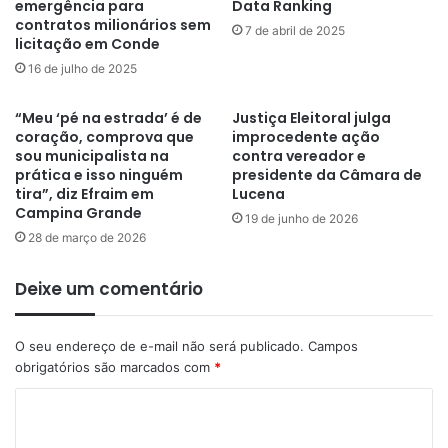
emergência para
Data Ranking
contratos milionários sem
7 de abril de 2025
licitação em Conde
16 de julho de 2025
“Meu ‘pé na estrada’ é de
Justiça Eleitoral julga
coração, comprova que
improcedente ação
sou municipalista na
contra vereador e
prática e isso ninguém
presidente da Câmara de
tira”, diz Efraim em
Lucena
Campina Grande
19 de junho de 2026
28 de março de 2026
Deixe um comentário
O seu endereço de e-mail não será publicado.
Campos
obrigatórios são marcados com
*
C
o