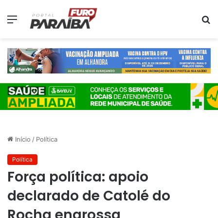
Menu
P
p
Início
/
Política
Política
Força política: apoio
declarado de Catolé do
Rocha engrossa