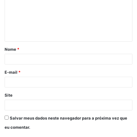
m
e
n
t
á
Nome
*
r
i
o
E-mail
*
*
Site
Salvar meus dados neste navegador para a próxima vez que
eu comentar.