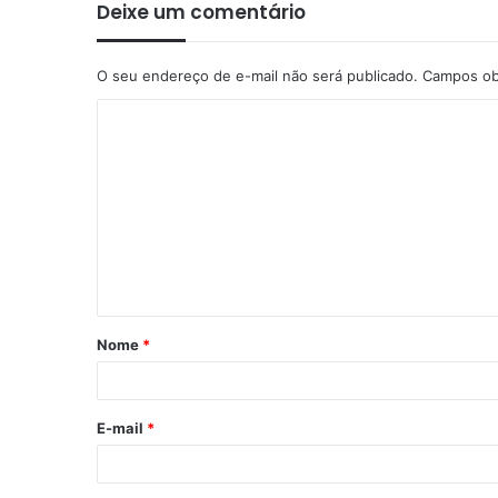
Deixe um comentário
O seu endereço de e-mail não será publicado.
Campos ob
C
o
m
e
n
t
á
Nome
*
r
i
o
E-mail
*
*