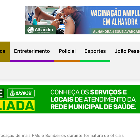
ica
Entreterimento
Policial
Esportes
João Pess
vocação de mais PMs e Bombeiros durante formatura de oficiais