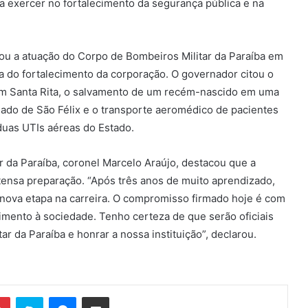
a exercer no fortalecimento da segurança pública e na
ou a atuação do Corpo de Bombeiros Militar da Paraíba em
a do fortalecimento da corporação. O governador citou o
s em Santa Rita, o salvamento de um recém-nascido em uma
gado de São Félix e o transporte aeromédico de pacientes
duas UTIs aéreas do Estado.
 da Paraíba, coronel Marcelo Araújo, destacou que a
tensa preparação. “Após três anos de muito aprendizado,
 nova etapa na carreira. O compromisso firmado hoje é com
imento à sociedade. Tenho certeza de que serão oficiais
r da Paraíba e honrar a nossa instituição”, declarou.
Pinterest
Skype
Messenger
Compartilhar via e-mail