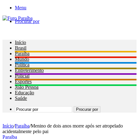
Menu
Procurar por
Início
Brasil
Paraíba
Mundo
Política
Entreterimento
Policial
Esportes
João Pessoa
Educação
Saúde
Procurar por
Início
/
Paraíba
/
Menino de dois anos morre após ser atropelado
acidentalmente pelo pai
Paraíba