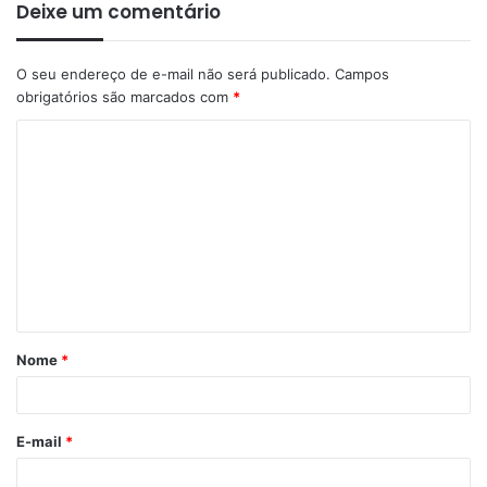
Deixe um comentário
O seu endereço de e-mail não será publicado.
Campos
obrigatórios são marcados com
*
C
o
m
e
n
t
á
Nome
*
r
i
o
E-mail
*
*