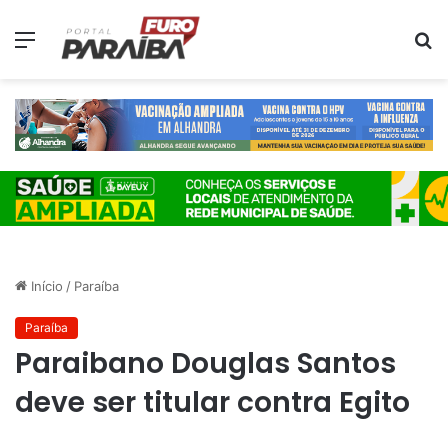
Menu
P
p
Início
/
Paraíba
Paraíba
Paraibano Douglas Santos
deve ser titular contra Egito