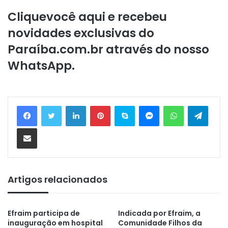
Clique
você aqui
e recebeu
novidades exclusivas do
Paraíba.com.br através do nosso
WhatsApp.
Linkedin
Pinterest
Skype
Messenger
WhatsApp
Telegram
Compartilhar via e-mail
Artigos relacionados
Efraim participa de
Indicada por Efraim, a
inauguração em hospital
Comunidade Filhos da