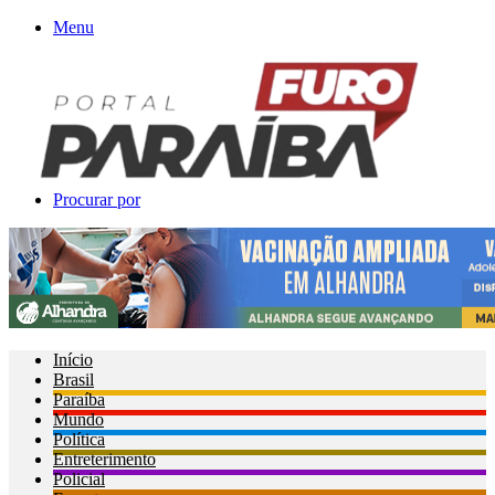
Menu
Procurar por
Início
Brasil
Paraíba
Mundo
Política
Entreterimento
Policial