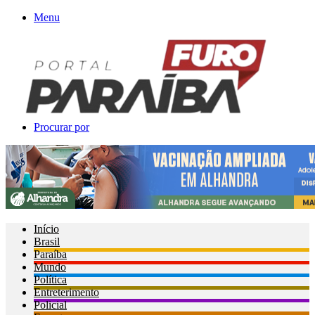
Menu
Procurar por
Início
Brasil
Paraíba
Mundo
Política
Entreterimento
Policial