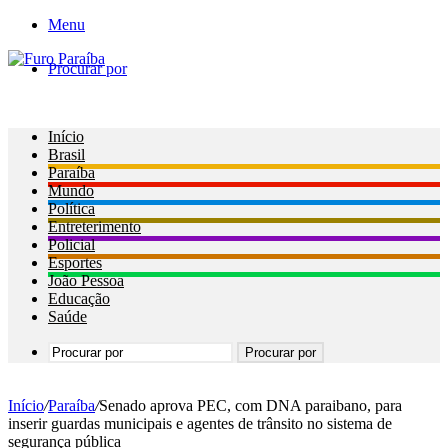
Menu
Procurar por
Início
Brasil
Paraíba
Mundo
Política
Entreterimento
Policial
Esportes
João Pessoa
Educação
Saúde
Procurar por
Início
/
Paraíba
/
Senado aprova PEC, com DNA paraibano, para
inserir guardas municipais e agentes de trânsito no sistema de
segurança pública