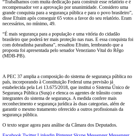
“Trabalhamos com muita dedicação para construir esse relatório e é
recompensador ver a aprovação por unanimidade. Considero uma
grande conquista para a segurança pública e para o povo brasileiro”,
disse Efraim após conseguir 65 votos a favor do seu relatório. Eram
necessários, no mínimo, 49.
“É mais segurança para a população e uma vitória do cidadão
brasileiro que poderá ter mais proteção nas ruas. E essa conquista foi
com dobradinha paraibana”, ressaltou Efraim, lembrando que a
proposta foi apresentada pelo senador Veneziano Vital do Rêgo
(MDB-PB).
A PEC 37 amplia a composição do sistema de segurança pública no
país, incorporando à Constituição Federal uma previsão já
estabelecida pela Lei 13.675/2018, que institui o Sistema Único de
Segurança Pública (Susp) e elenca os agentes de trânsito como
integrantes do sistema de segurança. A medida confere mais
reconhecimento e segurança jurídica às duas categorias, além de
garantir o mesmo tratamento oferecido a outros profissionais da
segurança pública.
O texto segue agora para análise da Câmara dos Deputados.
Facebook
Twitter
Linkedin
Pinterest
Skype
Messenger
Messenger