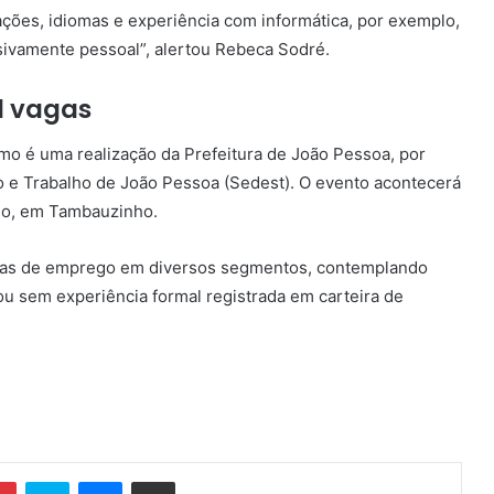
ações, idiomas e experiência com informática, por exemplo,
sivamente pessoal”, alertou Rebeca Sodré.
l vagas
o é uma realização da Prefeitura de João Pessoa, por
 e Trabalho de João Pessoa
(Sedest). O evento acontecerá
go
, em Tambauzinho.
agas de emprego em diversos segmentos, contemplando
ou sem experiência formal registrada em carteira de
Pinterest
Skype
Messenger
Compartilhar via e-mail