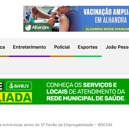
ica
Entreterimento
Policial
Esportes
João Pess
a entrevistas antes do 5º Feirão da Empregabilidade – WSCOM