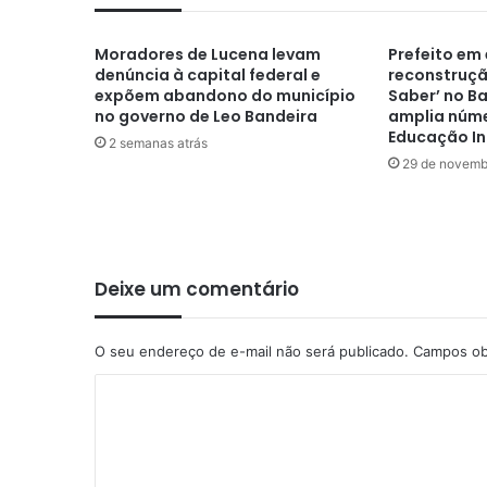
Moradores de Lucena levam
Prefeito em 
denúncia à capital federal e
reconstruçã
expõem abandono do município
Saber’ no Ba
no governo de Leo Bandeira
amplia núme
Educação In
2 semanas atrás
29 de novemb
Deixe um comentário
O seu endereço de e-mail não será publicado.
Campos ob
C
o
m