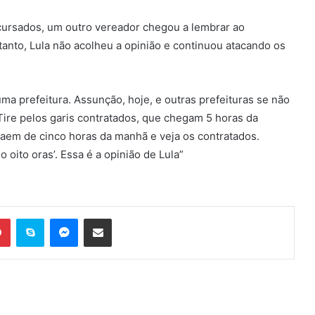
ncursados, um outro vereador chegou a lembrar ao
tanto, Lula não acolheu a opinião e continuou atacando os
ma prefeitura. Assunção, hoje, e outras prefeituras se não
Tire pelos garis contratados, que chegam 5 horas da
saem de cinco horas da manhã e veja os contratados.
o oito oras’. Essa é a opinião de Lula”
Pinterest
Skype
Messenger
Compartilhar via e-mail