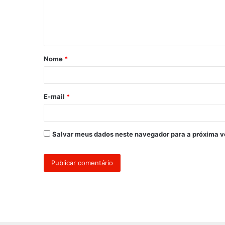
e
n
t
á
Nome
*
r
i
o
E-mail
*
*
Salvar meus dados neste navegador para a próxima v