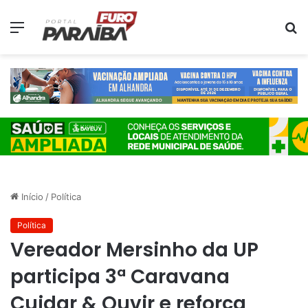
Menu
P
p
Início
/
Política
Política
Vereador Mersinho da UP
participa 3ª Caravana
Cuidar & Ouvir e reforça