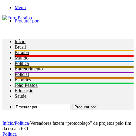
Menu
Procurar por
Início
Brasil
Paraíba
Mundo
Política
Entreterimento
Policial
Esportes
João Pessoa
Educação
Saúde
Procurar por
Início
/
Política
/
Vereadores fazem “protocolaço” de projetos pelo fim
da escala 6×1
Política