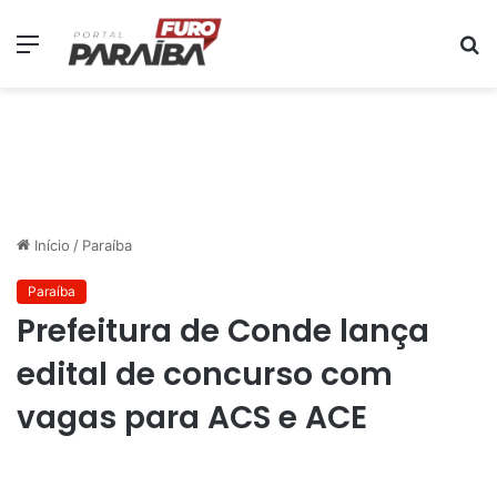
Menu
P
p
Início
/
Paraíba
Paraíba
Prefeitura de Conde lança
edital de concurso com
vagas para ACS e ACE