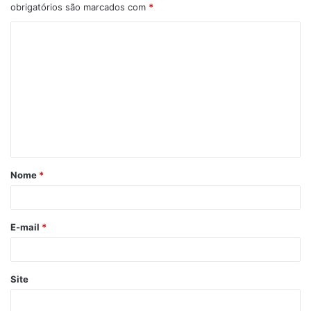
obrigatórios são marcados com
*
C
o
m
e
n
t
á
Nome
*
r
i
o
E-mail
*
*
Site